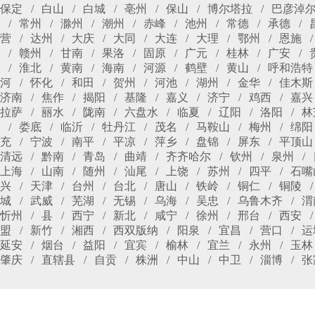
保定
白山
白城
亳州
保山
博尔塔拉
巴彦淖
常州
滁州
潮州
赤峰
池州
常德
承德
营
达州
大庆
大同
大连
大理
鄂州
恩施
赣州
甘南
果洛
固原
广元
桂林
广安
淮北
黄南
海南
河源
鹤壁
黄山
呼和浩特
河
怀化
和田
贺州
河池
湖州
金华
佳木斯
济南
焦作
揭阳
基隆
嘉义
济宁
鸡西
嘉兴
拉萨
丽水
陇南
六盘水
临夏
辽阳
洛阳
林
娄底
临沂
牡丹江
茂名
马鞍山
梅州
绵阳
充
宁波
南平
平凉
萍乡
盘锦
屏东
平顶山
清远
黔南
青岛
曲靖
齐齐哈尔
钦州
泉州
上海
山南
随州
汕尾
上饶
苏州
四平
石嘴
兴
天津
台州
台北
唐山
铁岭
铜仁
铜陵
城
武威
芜湖
无锡
乌海
吴忠
乌鲁木齐
渭
忻州
县
西宁
新北
咸宁
徐州
邢台
西安
盟
新竹
湘西
西双版纳
阳泉
宜昌
营口
运
延安
烟台
益阳
宜宾
榆林
宜兰
永州
玉林
肇庆
直辖县
自贡
株洲
中山
中卫
淄博
张