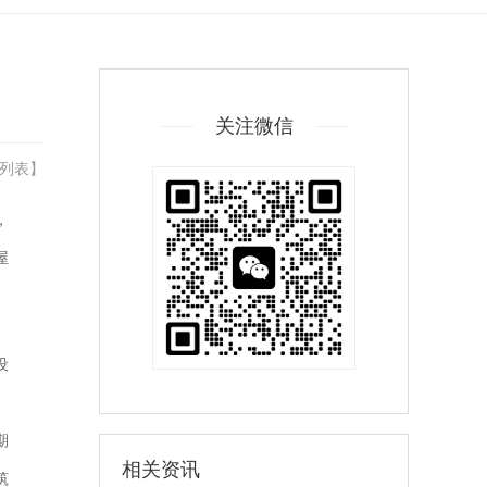
关注微信
列表
】
，
屋
设
期
相关资讯
筑