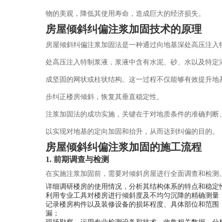
物的美观，降低其使用寿命，造成巨大的经济损失。
房屋倾斜纠偏注浆加固技术的原理
房屋倾斜纠偏注浆加固法是一种通过向地基深处高压注入
处高压注入特制浆液，浆液中含有水泥、砂、水以及特定
成坚固的网状或柱状结构。这一过程不仅能够有效提升地
步纠正楼房倾斜，恢复其垂直稳定性。
注浆加固法的成功实施，关键在于对地质条件的准确判断
以实现对地基的定向加固和抬升，从而达到纠偏的目的。
房屋倾斜纠偏注浆加固的施工流程
1. 前期调查与检测
在实施注浆加固前，需要对倾斜房屋进行全面调查和检测
详细调研楼房的使用情况，分析其结构体系的特点和稳定
利用专业工具对楼房进行倾斜度及不均匀沉降的精确测量
记录楼房构件以及装修设备的损坏程度、具体部位和范围
漏；