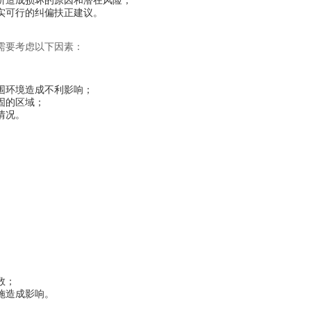
析造成损坏的原因和潜在风险；
实可行的纠偏扶正建议。
需要考虑以下因素：
围环境造成不利影响；
固的区域；
情况。
数；
施造成影响。