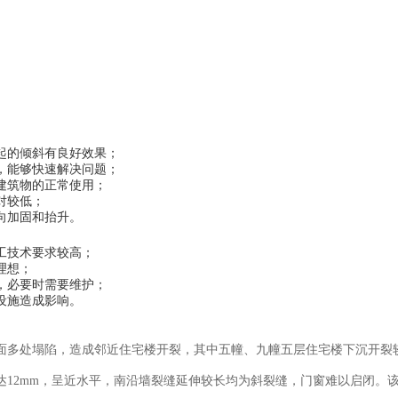
起的倾斜有良好效果；
，能够快速解决问题；
建筑物的正常使用；
对较低；
向加固和抬升。
工技术要求较高；
理想；
，必要时需要维护；
设施造成影响。
面多处塌陷，造成邻近住宅楼开裂，其中五幢、九幢五层住宅楼下沉开裂
12mm，呈近水平，南沿墙裂缝延伸较长均为斜裂缝，门窗难以启闭。