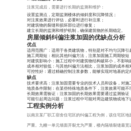
注浆完成后，需要进行长期的监测和维护：
设置监测点，定期监测楼体的倾斜度和沉降情况；
对注浆效果进行评估，必要时进行补注浆；
对建筑物的裂缝和损坏部位进行修复；
建立长期的监测和维护机制，确保建筑物的长期稳定。
房屋倾斜纠偏注浆加固的优缺点分析
优点
适用范围广：适用于各类建筑物，特别是对不均匀沉降引
施工周期短：相比其他纠偏方法，注浆加固施工周期较短
对建筑影响小：施工过程中对建筑物结构破坏小，不影响
成本相对较低：与其他纠偏方法相比，注浆加固的成本相
可控性好：通过精确控制注浆参数，能够实现对地基的定
缺点
技术要求高：注浆加固需要专业的技术人员和设备，对施
地质条件限制：在某些特殊地质条件下，注浆效果可能不
长期效果需验证：注浆加固的长期效果需要通过监测验证
可能引起周边问题：注浆过程中可能对周边建筑物或地下
工程实例分析
以南京某厂职工宿舍住宅区的纠偏工程为例，该住宅区地
严重。九幢一单元墙面开裂尤为严重，楼内隔墙裂缝最宽达