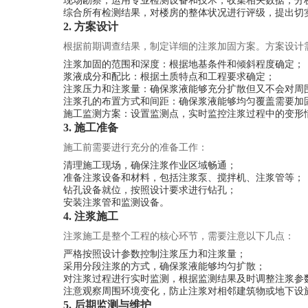
现场勘察，运用专业检测设备和技术，收集相关数据，分
综合所有检测结果，对楼房的整体状况进行评级，提出切
2. 方案设计
根据前期调查结果，制定详细的注浆加固方案。方案设计
注浆加固的范围和深度：根据地基条件和倾斜程度确定；
浆液成分和配比：根据土质特点和工程要求确定；
注浆压力和注浆量：确保浆液能够充分扩散但又不会对周
注浆孔的布置方式和间距：确保浆液能够均匀覆盖需要加
施工监测方案：设置监测点，实时监控注浆过程中的变形
3. 施工准备
施工前需要进行充分的准备工作：
清理施工现场，确保注浆作业区域畅通；
准备注浆设备和材料，包括注浆泵、搅拌机、注浆管等；
钻孔设备就位，按照设计要求进行钻孔；
安装注浆管和监测设备。
4. 注浆施工
注浆施工是整个工程的核心环节，需要注意以下几点：
严格按照设计参数控制注浆压力和注浆量；
采用分段注浆的方式，确保浆液能够均匀扩散；
对注浆过程进行实时监测，根据监测结果及时调整注浆参
注意观察周围环境变化，防止注浆对相邻建筑物或地下设
5. 后期监测与维护