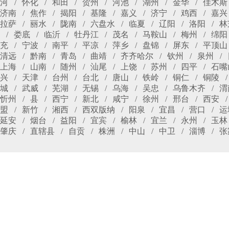
河
怀化
和田
贺州
河池
湖州
金华
佳木斯
济南
焦作
揭阳
基隆
嘉义
济宁
鸡西
嘉兴
拉萨
丽水
陇南
六盘水
临夏
辽阳
洛阳
林
娄底
临沂
牡丹江
茂名
马鞍山
梅州
绵阳
充
宁波
南平
平凉
萍乡
盘锦
屏东
平顶山
清远
黔南
青岛
曲靖
齐齐哈尔
钦州
泉州
上海
山南
随州
汕尾
上饶
苏州
四平
石嘴
兴
天津
台州
台北
唐山
铁岭
铜仁
铜陵
城
武威
芜湖
无锡
乌海
吴忠
乌鲁木齐
渭
忻州
县
西宁
新北
咸宁
徐州
邢台
西安
盟
新竹
湘西
西双版纳
阳泉
宜昌
营口
运
延安
烟台
益阳
宜宾
榆林
宜兰
永州
玉林
肇庆
直辖县
自贡
株洲
中山
中卫
淄博
张