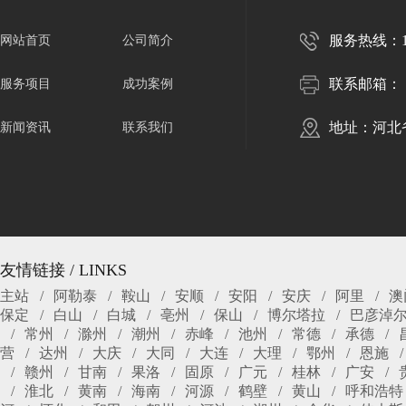
服务热线：150
网站首页
公司简介
联系邮箱：
服务项目
成功案例
地址：河北
新闻资讯
联系我们
友情链接 / LINKS
主站
阿勒泰
鞍山
安顺
安阳
安庆
阿里
澳
保定
白山
白城
亳州
保山
博尔塔拉
巴彦淖
常州
滁州
潮州
赤峰
池州
常德
承德
营
达州
大庆
大同
大连
大理
鄂州
恩施
赣州
甘南
果洛
固原
广元
桂林
广安
淮北
黄南
海南
河源
鹤壁
黄山
呼和浩特