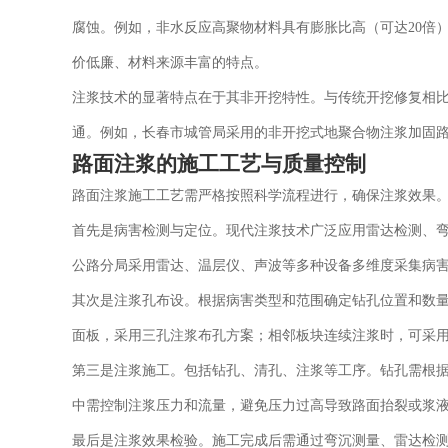
腐蚀。例如，非水反应高聚物材料具有膨胀比高（可达20倍
价低廉、材料来源丰富的特点。
注浆技术的显著特点在于其非开挖特性。与传统开挖修复相
通。例如，长春市城管局采用的非开挖式地聚合物注浆加固
路面注浆的施工工艺与质量控制
路面注浆施工工艺需严格按照科学流程进行，确保注浆效果
首先是病害检测与定位。现代注浆技术广泛应用雷达检测、
公路分局采用雷达、温层仪、声波等多种设备多维度采集病
其次是注浆孔布设。根据病害类型和范围确定钻孔位置和数
面板，采用三孔注浆布孔方案；相邻板块连续注浆时，可采用二
第三是注浆施工。包括钻孔、清孔、注浆等工序。钻孔需根
中需控制注浆压力和流量，避免压力过高导致路面抬裂或浆
最后是注浆效果检验。施工完成后需通过弯沉测量、雷达检