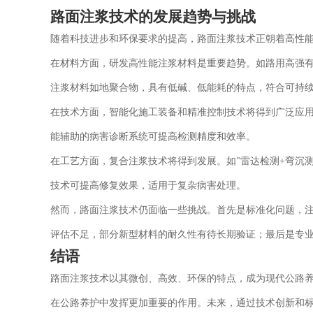
路面注浆技术的发展趋势与挑战
随着科技进步和环保要求的提高，路面注浆技术正朝着高性
在材料方面，研发高性能注浆材料是重要趋势。如路用高强
注浆材料如地聚合物，具有低碱、低能耗的特点，符合可持
在技术方面，智能化施工装备和精准控制技术将得到广泛应
能辅助的病害诊断系统可提高检测精度和效率。
在工艺方面，复合注浆技术将得到发展。如"雷达检测+弯沉
技术可提高修复效果，适用于复杂病害处理。
然而，路面注浆技术仍面临一些挑战。首先是标准化问题，
评估不足，部分新型材料的耐久性有待长期验证；最后是专
结语
路面注浆技术以其微创、高效、环保的特点，成为现代公路
在公路养护中发挥更加重要的作用。未来，通过技术创新和