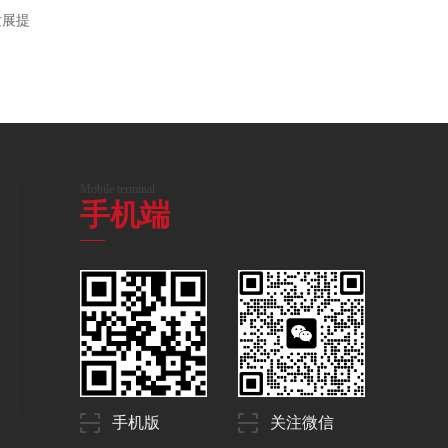
发展提
Mobile terminal
手机端
手机版
关注微信