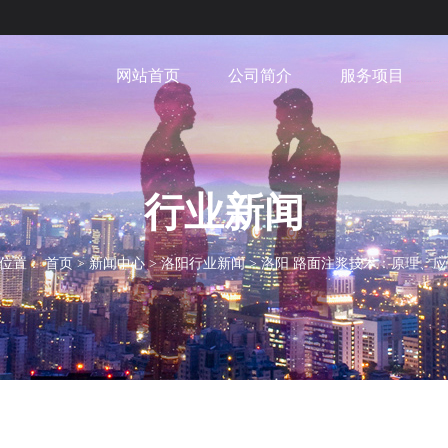
网站首页
公司简介
服务项目
行业新闻
位置：
首页
>
新闻中心
>
洛阳行业新闻
>
洛阳 路面注浆技术：原理、