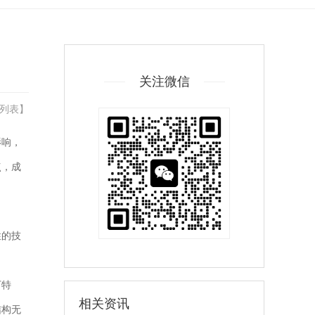
关注微信
列表
】
影响，
点，成
性的技
下特
相关资讯
结构无