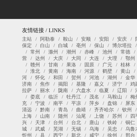
友情链接 / LINKS
主站
阿勒泰
鞍山
安顺
安阳
安庆
保定
白山
白城
亳州
保山
博尔塔拉
常州
滁州
潮州
赤峰
池州
常德
营
达州
大庆
大同
大连
大理
鄂州
赣州
甘南
果洛
固原
广元
桂林
淮北
黄南
海南
河源
鹤壁
黄山
河
怀化
和田
贺州
河池
湖州
金华
济南
焦作
揭阳
基隆
嘉义
济宁
鸡
拉萨
丽水
陇南
六盘水
临夏
辽阳
娄底
临沂
牡丹江
茂名
马鞍山
梅
充
宁波
南平
平凉
萍乡
盘锦
屏东
清远
黔南
青岛
曲靖
齐齐哈尔
钦州
上海
山南
随州
汕尾
上饶
苏州
四
兴
天津
台州
台北
唐山
铁岭
铜仁
城
武威
芜湖
无锡
乌海
吴忠
乌鲁
忻州
县
西宁
新北
咸宁
徐州
邢台