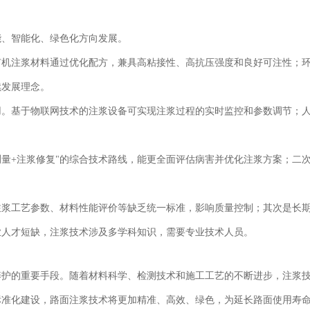
能、智能化、绿色化方向发展。
有机注浆材料通过优化配方，兼具高粘接性、高抗压强度和良好可注性；
续发展理念。
用。基于物联网技术的注浆设备可实现注浆过程的实时监控和参数调节；
测量+注浆修复"的综合技术路线，能更全面评估病害并优化注浆方案；二
注浆工艺参数、材料性能评价等缺乏统一标准，影响质量控制；其次是长
业人才短缺，注浆技术涉及多学科知识，需要专业技术人员。
养护的重要手段。随着材料科学、检测技术和施工工艺的不断进步，注浆
标准化建设，路面注浆技术将更加精准、高效、绿色，为延长路面使用寿