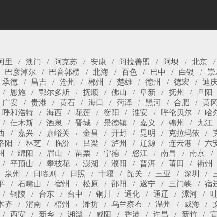
阿里
澳门
阿克苏
安康
阿拉善盟
阿坝
北京
巴彦淖尔
巴音郭楞
北海
百色
巴中
白银
崇
承德
昌吉
沧州
郴州
楚雄
德州
德宏
迪
恩施
鄂尔多斯
抚顺
佛山
阜新
抚州
阜阳
广安
贵港
黄石
海口
菏泽
黑河
合肥
黄
呼和浩特
海西
花莲
衡阳
淮安
呼伦贝尔
哈
佳木斯
酒泉
晋城
景德镇
嘉义
锦州
九江
西
嘉兴
嘉峪关
金昌
开封
昆明
克拉玛依
洛阳
林芝
临汾
吕梁
泸州
辽源
连云港
六
州
绵阳
眉山
苗栗
宁德
怒江
南昌
南京
平顶山
攀枝花
澎湖
濮阳
普洱
莆田
衢州
泉州
日喀则
日照
十堰
韶关
三亚
深圳
平
石嘴山
宿州
松原
邵阳
遂宁
三门峡
宿
铜陵
台东
台中
铜川
通化
通辽
漯河
木齐
渭南
梧州
潍坊
乌兰察布
温州
威海
西安
新乡
湘潭
咸阳
香港
许昌
新竹