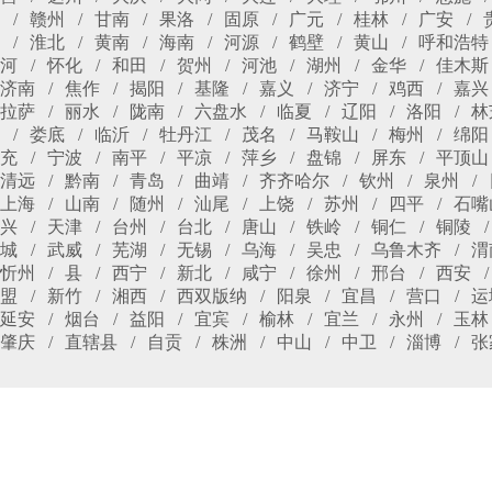
赣州
甘南
果洛
固原
广元
桂林
广安
淮北
黄南
海南
河源
鹤壁
黄山
呼和浩特
河
怀化
和田
贺州
河池
湖州
金华
佳木斯
济南
焦作
揭阳
基隆
嘉义
济宁
鸡西
嘉兴
拉萨
丽水
陇南
六盘水
临夏
辽阳
洛阳
林
娄底
临沂
牡丹江
茂名
马鞍山
梅州
绵阳
充
宁波
南平
平凉
萍乡
盘锦
屏东
平顶山
清远
黔南
青岛
曲靖
齐齐哈尔
钦州
泉州
上海
山南
随州
汕尾
上饶
苏州
四平
石嘴
兴
天津
台州
台北
唐山
铁岭
铜仁
铜陵
城
武威
芜湖
无锡
乌海
吴忠
乌鲁木齐
渭
忻州
县
西宁
新北
咸宁
徐州
邢台
西安
盟
新竹
湘西
西双版纳
阳泉
宜昌
营口
运
延安
烟台
益阳
宜宾
榆林
宜兰
永州
玉林
肇庆
直辖县
自贡
株洲
中山
中卫
淄博
张