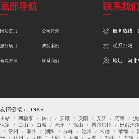
底部导航
联系我
服务热线：150
网站首页
公司简介
联系邮箱：
服务项目
成功案例
地址：河北
新闻资讯
联系我们
友情链接 / LINKS
主站
阿勒泰
鞍山
安顺
安阳
安庆
阿里
澳
保定
白山
白城
亳州
保山
博尔塔拉
巴彦淖
常州
滁州
潮州
赤峰
池州
常德
承德
营
达州
大庆
大同
大连
大理
鄂州
恩施